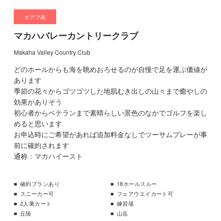
オアフ島
マカハバレーカントリークラブ
Makaha Valley Country Club
どのホールからも海を眺めおろせるのが自慢で足を運ぶ価値が
あります
季節の花々からゴツゴツした地肌むき出しの山々まで癒やしの
効果がありそう
初心者からベテランまで素晴らしい景色のなかでゴルフを楽し
めると思います
お申込時にご希望があれば追加料金なしでツーサムプレーが事
前に確約されます
通称：マカハイースト
確約プランあり
18ホールスルー
スニーカー可
フェアウエイカート可
2人乗カート
練習場
丘陵
山岳