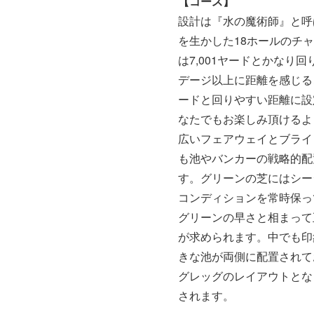
【コース】
設計は『水の魔術師』と呼
を生かした18ホールのチ
は7,001ヤードとかな
デージ以上に距離を感じる
ードと回りやすい距離に設
なたでもお楽しみ頂けるよ
広いフェアウェイとブライ
も池やバンカーの戦略的配
す。グリーンの芝にはシー
コンディションを常時保っ
グリーンの早さと相まって
が求められます。中でも印
きな池が両側に配置されて
グレッグのレイアウトとな
されます。