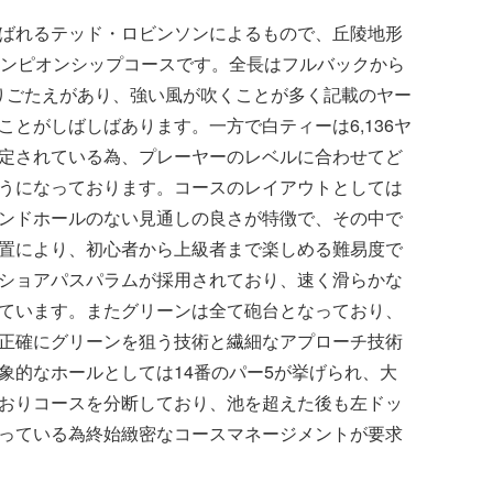
ばれるテッド・ロビンソンによるもので、丘陵地形
ャンピオンシップコースです。全長はフルバックから
り回りごたえがあり、強い風が吹くことが多く記載のヤー
ことがしばしばあります。一方で白ティーは6,136ヤ
定されている為、プレーヤーのレベルに合わせてど
うになっております。コースのレイアウトとしては
ンドホールのない見通しの良さが特徴で、その中で
置により、初心者から上級者まで楽しめる難易度で
ショアパスパラムが採用されており、速く滑らかな
ています。またグリーンは全て砲台となっており、
正確にグリーンを狙う技術と繊細なアプローチ技術
象的なホールとしては14番のパー5が挙げられ、大
おりコースを分断しており、池を超えた後も左ドッ
っている為終始緻密なコースマネージメントが要求