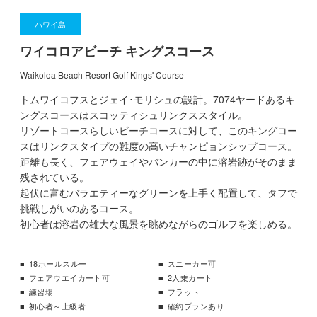
ハワイ島
ワイコロアビーチ キングスコース
Waikoloa Beach Resort Golf Kings' Course
トムワイコフスとジェイ･モリシュの設計。7074ヤードあるキ
ングスコースはスコッティシュリンクススタイル。
リゾートコースらしいビーチコースに対して、このキングコー
スはリンクスタイプの難度の高いチャンピョンシップコース。
距離も長く、フェアウェイやバンカーの中に溶岩跡がそのまま
残されている。
起伏に富むバラエティーなグリーンを上手く配置して、タフで
挑戦しがいのあるコース。
初心者は溶岩の雄大な風景を眺めながらのゴルフを楽しめる。
18ホールスルー
スニーカー可
フェアウエイカート可
2人乗カート
練習場
フラット
初心者～上級者
確約プランあり