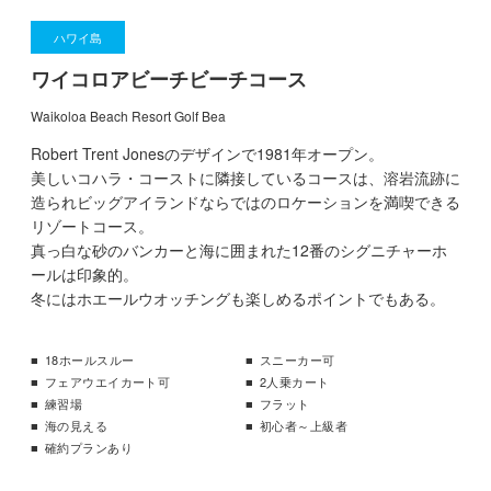
ハワイ島
ワイコロアビーチビーチコース
Waikoloa Beach Resort Golf Bea
Robert Trent Jonesのデザインで1981年オープン。
美しいコハラ・コーストに隣接しているコースは、溶岩流跡に
造られビッグアイランドならではのロケーションを満喫できる
リゾートコース。
真っ白な砂のバンカーと海に囲まれた12番のシグニチャーホ
ールは印象的。
冬にはホエールウオッチングも楽しめるポイントでもある。
18ホールスルー
スニーカー可
フェアウエイカート可
2人乗カート
練習場
フラット
海の見える
初心者～上級者
確約プランあり