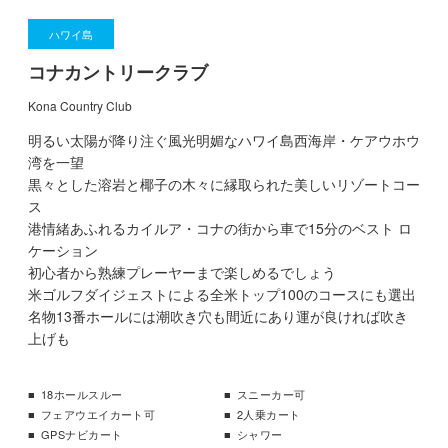
ハワイ島
コナカントリークラブ
Kona Country Club
明るい太陽が降り注ぐ風光明媚なハワイ島西海岸・ケアウホウ
湾を一望
黒々とした溶岩と椰子の木々に縁取られた美しいリゾートコー
ス
港情緒あふれるカイルア・コナの街から車で15分のベスト ロ
ケーション
初心者から熟練プレーヤーまで楽しめるでしょう
米ゴルフダイジェストによる全米トップ100のコースにも選出
名物13番ホールには潮吹き穴も間近にあり運が良ければ吹き
上げも
18ホールスルー
スニーカー可
フェアウエイカート可
2人乗カート
GPSナビカート
シャワー