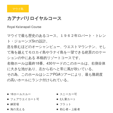
マウイ島
カアナパリロイヤルコース
Royal Ka'anapali Course
マウイで最も歴史のあるコース。１９６２年ロバート・トレン
ト・ジョーンズSrの設計。
息を飲むほどのオーシャンビュー、ウエストマウンテン、そし
て海を越えてモロカイ島やラナイ島を一望できる絶景のロケー
ションの中にある 本格的リゾートコースです。
名物ホールは最終18番。430ヤードのこのホールは、右側全体
に大きな池があり、左から右へと常に風が吹いている。
その為、このホールはシニアPGAツアーにより、最も難易度
の高いホールにランク付けられている。
18ホールスルー
スニーカー可
フェアウエイカート可
2人乗カート
練習場
フラット
海の見える
初心者～上級者