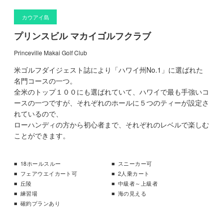
カウアイ島
プリンスビル マカイゴルフクラブ
Princeville Makai Golf Club
米ゴルフダイジェスト誌により「ハワイ州No.1」に選ばれた
名門コースの一つ。
全米のトップ１００にも選ばれていて、ハワイで最も手強いコ
ースの一つですが、それぞれのホールに５つのティーが設定さ
れているので、
ローハンディの方から初心者まで、それぞれのレベルで楽しむ
ことができます。
18ホールスルー
スニーカー可
フェアウエイカート可
2人乗カート
丘陵
中級者～上級者
練習場
海の見える
確約プランあり