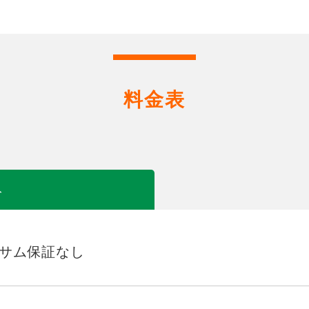
料金表
み
2サム保証なし