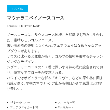
ハワイ島
マウナラニベイノースコース
Francis H. I'i Brown North
ノースコースは、サウスコース同様、自然環境を巧みに生かし
た、素晴らしいゴルフコース。
古い溶岩流の跡地につくられ､フェアウェイはなめらかなアッ
プダウンがあります。
サウスに比べると難度が高く、ゴルフの技術を要するチャレン
ジングなデザイン。
シグニチャーコースの１７番は深いすり鉢の底に設定されてお
り、慎重なアプローチが要求される。
ハワイではポピュラーな低木「キワヴェ」などの原生林に囲ま
れ緑が多く､早朝のマウナ･ケア山から朝日がさす風景はとびき
り美しい。
18ホールスルー
スニーカー可
フェアウエイカート可
2人乗カート